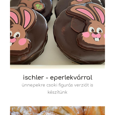
ischler - eperlekvárral
ünnepekre csoki figurás verziót is
készítünk