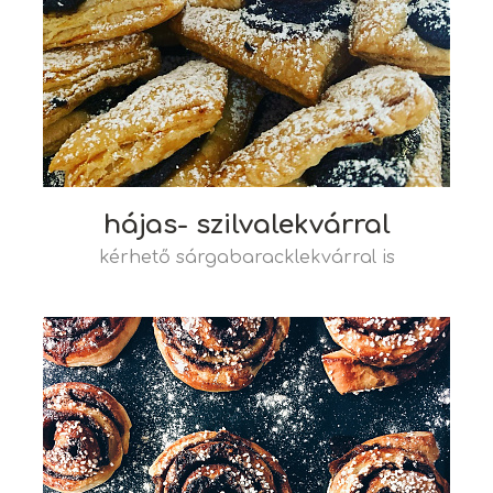
hájas- szilvalekvárral
kérhető sárgabaracklekvárral is