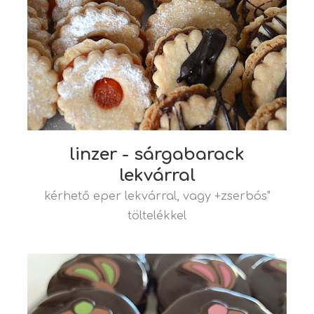
linzer - sárgabarack
lekvárral
kérhető eper lekvárral, vagy +zserbós"
töltelékkel