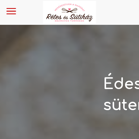
Édes
süt