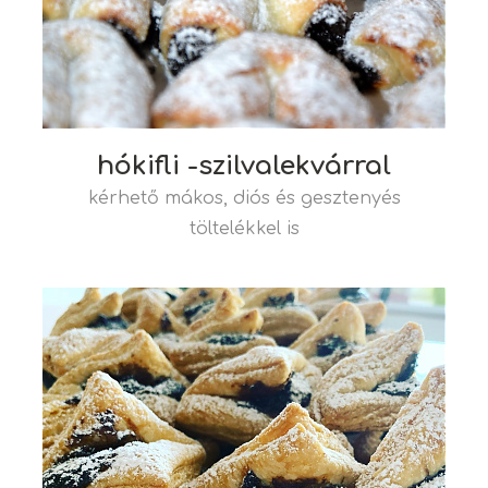
hókifli -szilvalekvárral
kérhető mákos, diós és gesztenyés
töltelékkel is